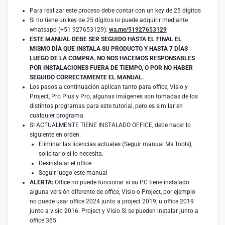
Para realizar este proceso debe contar con un key de 25 dígitos
Si no tiene un key de 25 dígitos lo puede adquirir mediante
whatsapp (+51 927653129):
wa.me/51927653129
ESTE MANUAL DEBE SER SEGUIDO HASTA EL FINAL EL
MISMO DÍA QUE INSTALA SU PRODUCTO Y HASTA 7 DÍAS
LUEGO DE LA COMPRA. NO NOS HACEMOS RESPONSABLES
POR INSTALACIONES FUERA DE TIEMPO, O POR NO HABER
SEGUIDO CORRECTAMENTE EL MANUAL.
Los pasos a continuación aplican tanto para office, Visio y
Project, Pro Plus y Pro, algunas imágenes son tomadas de los
distintos programas para este tutorial, pero es similar en
cualquier programa.
SI ACTUALMENTE TIENE INSTALADO OFFICE, debe hacer lo
siguiente en orden:
Eliminar las licencias actuales (Seguir manual Ms Tools),
solicitarlo si lo necesita.
Desinstalar el office
Seguir luego este manual
ALERTA:
Office no puede funcionar si su PC tiene instalado
alguna versión diferente de office, Visio o Project, por ejemplo
no puede usar office 2024 junto a project 2019, u office 2019
junto a visio 2016. Project y Visio SI se pueden instalar junto a
office 365.